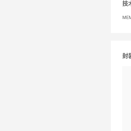
技
ME
封