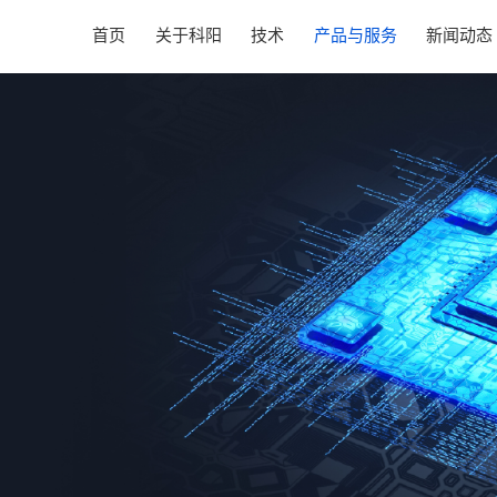
首页
关于科阳
技术
产品与服务
新闻动态
公司简介
TSV
CIS封装
公司新闻
发展历程
Bumping
RF封装
企业文化
RDL
晶圆级封装
企业荣誉
车规级BGA
DPS
社会责任
Thin-Film
MEMS封装
Fan-out
设计与仿真
测试
FA&RA
定制化服务