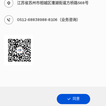
江苏省苏州市相城区漕湖街道方桥路568号
0512-68838988-8106（业务咨询）
同意
明
隐私政策
Support By KGU