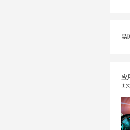
晶
应
主